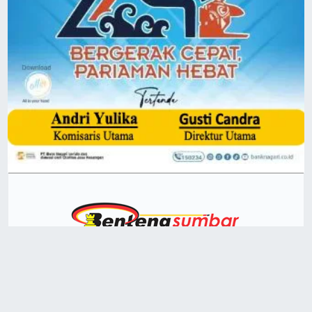
Terdaftar Administrasi dan Faktaul di Dewan Pers
DPRD Kota Padang
OPINI
Catatan BY
Disclaimer
|
|
|
|
Privacy Policy
Visi Misi
Sitemap
|
|