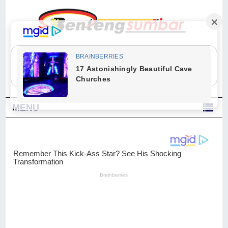
"Sesungguhnya Allah dan para malaikat-Nya berselawat untuk Nabi.
Wahai orang-orang yang beriman, berselawatlah kamu untuk Nabi dan
ucapkanlah salam dengan penuh penghormatan kepadanya." (Qs. Al
Ahzab Ayat 56)
MENU