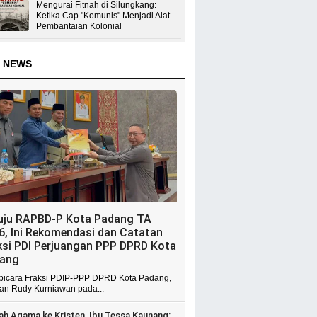
Mengurai Fitnah di Silungkang:
Ketika Cap "Komunis" Menjadi Alat
Pembantaian Kolonial
 NEWS
uju RAPBD-P Kota Padang TA
6, Ini Rekomendasi dan Catatan
ksi PDI Perjuangan PPP DPRD Kota
ang
 bicara Fraksi PDIP-PPP DPRD Kota Padang,
ian Rudy Kurniawan pada...
ah Agama ke Kristen, Ibu Tessa Kaunang: