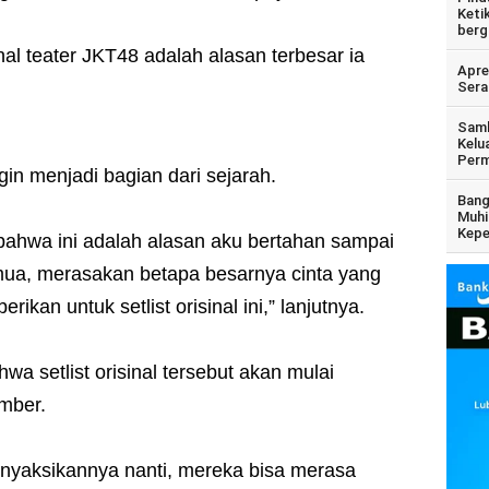
Keti
berg
nal teater JKT48 adalah alasan terbesar ia
Apre
Sera
Samb
Kelu
Perm
in menjadi bagian dari sejarah.
Bang
Muhi
Kepe
 bahwa ini adalah alasan aku bertahan sampai
semua, merasakan betapa besarnya cinta yang
kan untuk setlist orisinal ini,” lanjutnya.
a setlist orisinal tersebut akan mulai
ember.
enyaksikannya nanti, mereka bisa merasa