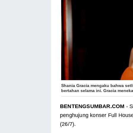
Shania Gracia
mengaku bahwa setlis
bertahan selama ini.
Gracia menekan
BENTENGSUMBAR.COM
- S
penghujung konser Full Hous
(26/7).