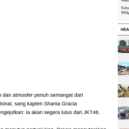
Ketu
Widy
HEA
n dan atmosfer penuh semangat dari
risinal, sang kapten Shania Gracia
jutkan: ia akan segera lulus dari JKT48.