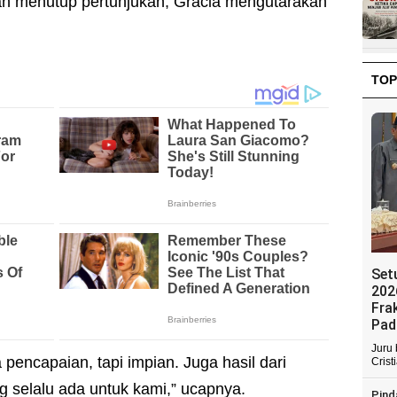
an menutup pertunjukan, Gracia mengutarakan
TOP
Set
202
Fra
Pad
Juru
ya pencapaian, tapi impian. Juga hasil dari
Crist
g selalu ada untuk kami,” ucapnya.
Pind