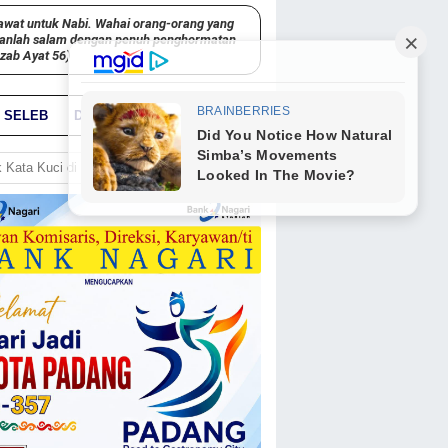
awat untuk Nabi. Wahai orang-orang yang
kanlah salam dengan penuh penghormatan
hzab Ayat 56)
SELEB
DUNIA
PARIWARA
GO