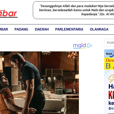
"Sesungguhnya Allah dan para malaikat-Nya bersel
beriman, berselawatlah kamu untuk Nabi dan ucap
kepadanya." (Qs. Al A
MBAR
PADANG
DAERAH
PARLEMENTARIA
OLAHRAGA