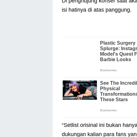
Di penghujung konser saat ak
isi hatinya di atas panggung.
“Setlist orisinal ini bukan han
dukungan kalian para fans yan