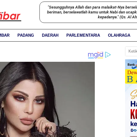
"Sesungguhnya Allah dan para malaikat-Nya bersel
beriman, berselawatlah kamu untuk Nabi dan ucap
kepadanya." (Qs. Al A
MBAR
PADANG
DAERAH
PARLEMENTARIA
OLAHRAGA