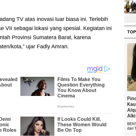
ang TV atas inovasi luar biasa ini. Terlebih
e VII sebagai lokasi yang spesial. Kegiatan ini
TOP
tah Provinsi Sumatera Barat, karena
aten/kota,” ujar Fadly Amran.
Pin
Kau
Alq
Alk
BENT
dari 