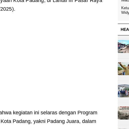
aan Kota Padang, di Lantai III Pasar Raya
Ketu
/2025).
Widy
HEA
hwa kegiatan ini selaras dengan Program
 Kota Padang, yakni Padang Juara, dalam