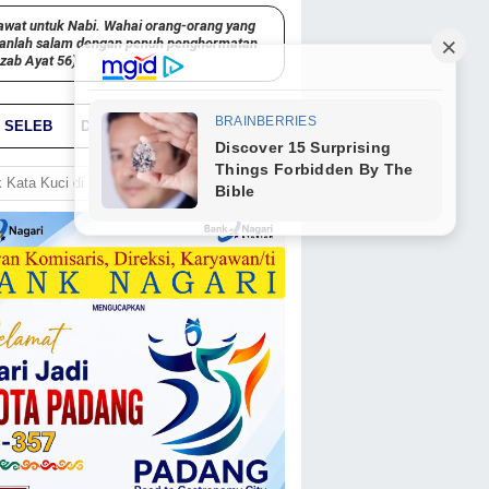
awat untuk Nabi. Wahai orang-orang yang
kanlah salam dengan penuh penghormatan
hzab Ayat 56)
SELEB
DUNIA
PARIWARA
GO