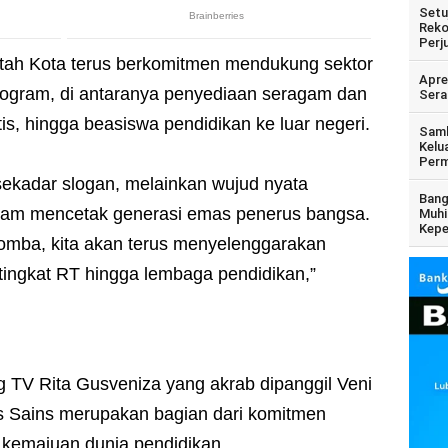
Setu
Reko
Perj
ah Kota terus berkomitmen mendukung sektor
Apre
program, di antaranya penyediaan seragam dan
Sera
is, hingga beasiswa pendidikan ke luar negeri.
Samb
Kelu
Perm
sekadar slogan, melainkan wujud nyata
Bang
lam mencetak generasi emas penerus bangsa.
Muhi
Kepe
omba, kita akan terus menyelenggarakan
 tingkat RT hingga lembaga pendidikan,”
g TV Rita Gusveniza yang akrab dipanggil Veni
Sains merupakan bagian dari komitmen
emajuan dunia pendidikan.