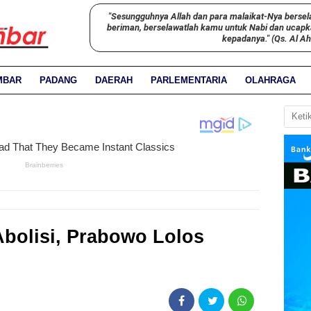
"Sesungguhnya Allah dan para malaikat-Nya bersel
beriman, berselawatlah kamu untuk Nabi dan ucap
kepadanya." (Qs. Al A
MBAR
PADANG
DAERAH
PARLEMENTARIA
OLAHRAGA
Abolisi, Prabowo Lolos