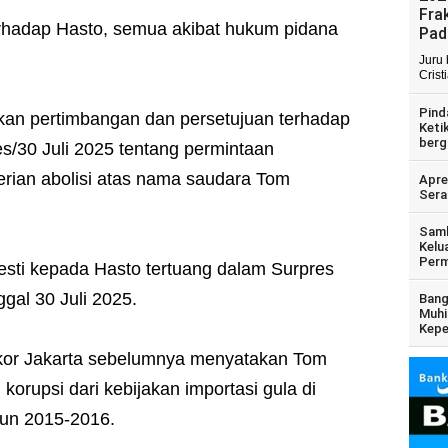
Fra
rhadap Hasto, semua akibat hukum pidana
Pad
Juru
Crist
Pind
kan pertimbangan dan persetujuan terhadap
Keti
berg
s/30 Juli 2025 tentang permintaan
rian abolisi atas nama saudara Tom
Apre
Sera
Samb
Kelu
Perm
sti kepada Hasto tertuang dalam Surpres
gal 30 Juli 2025.
Bang
Muhi
Kepe
ikor Jakarta sebelumnya menyatakan Tom
korupsi dari kebijakan importasi gula di
un 2015-2016.