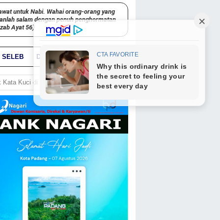
awat untuk Nabi. Wahai orang-orang yang
kanlah salam dengan penuh penghormatan
hzab Ayat 56)
SELEB
DUNIA
PARIWARA
GO