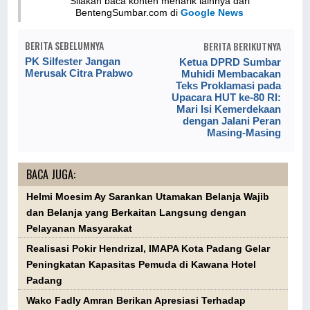
Silakan baca konten menarik lainnya dari
BentengSumbar.com di
Google News
BERITA SEBELUMNYA
BERITA BERIKUTNYA
PK Silfester Jangan
Ketua DPRD Sumbar
Merusak Citra Prabwo
Muhidi Membacakan
Teks Proklamasi pada
Upacara HUT ke-80 RI:
Mari Isi Kemerdekaan
dengan Jalani Peran
Masing-Masing
BACA JUGA:
Helmi Moesim Ay Sarankan Utamakan Belanja Wajib
dan Belanja yang Berkaitan Langsung dengan
Pelayanan Masyarakat
Realisasi Pokir Hendrizal, IMAPA Kota Padang Gelar
Peningkatan Kapasitas Pemuda di Kawana Hotel
Padang
Wako Fadly Amran Berikan Apresiasi Terhadap