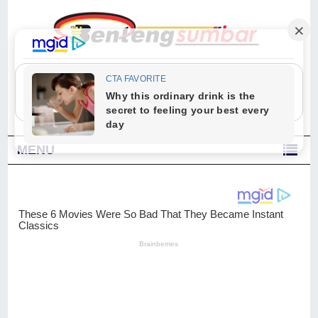
"Sesungguhnya Allah dan para malaikat-Nya berselawat untuk Nabi.
Wahai orang-orang yang beriman, berselawatlah kamu untuk Nabi dan
ucapkanlah salam dengan penuh penghormatan kepadanya." (Qs. Al
Ahzab Ayat 56)
MENU