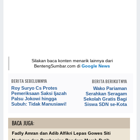
Silakan baca konten menarik lainnya dari
BentengSumbar.com di
Google News
BERITA SEBELUMNYA
BERITA BERIKUTNYA
Roy Suryo Cs Protes
Wako Pariaman
Pemeriksaan Saksi Ijazah
Serahkan Seragam
Palsu Jokowi hingga
Sekolah Gratis Bagi
Subuh: Tidak Manusiawi!
Siswa SDN se-Kota
BACA JUGA:
Fadly Amran dan Adib Alfikri Lepas Gowes Siti