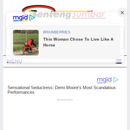
"Sesungguhnya Allah dan para malaikat-Nya berselawat untuk Nabi.
Wahai orang-orang yang beriman, berselawatlah kamu untuk Nabi dan
ucapkanlah salam dengan penuh penghormatan kepadanya." (Qs. Al
Ahzab Ayat 56)
MENU