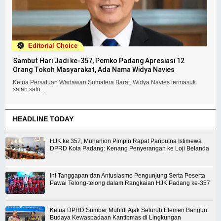
Editorial Choice
Sambut Hari Jadi ke-357, Pemko Padang Apresiasi 12
Orang Tokoh Masyarakat, Ada Nama Widya Navies
Ketua Persatuan Wartawan Sumatera Barat, Widya Navies termasuk
salah satu...
HEADLINE TODAY
HJK ke 357, Muharlion Pimpin Rapat Pariputna Istimewa
DPRD Kota Padang: Kenang Penyerangan ke Loji Belanda
Ini Tanggapan dan Antusiasme Pengunjung Serta Peserta
Pawai Telong-telong dalam Rangkaian HJK Padang ke-357
Ketua DPRD Sumbar Muhidi Ajak Seluruh Elemen Bangun
Budaya Kewaspadaan Kantibmas di Lingkungan