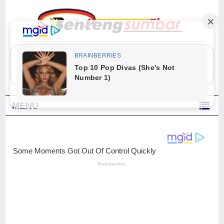
"Sesungguhnya Allah dan para malaikat-Nya berselawat untuk Nabi.
Wahai orang-orang yang beriman, berselawatlah kamu untuk Nabi dan
ucapkanlah salam dengan penuh penghormatan kepadanya." (Qs. Al
Ahzab Ayat 56)
MENU