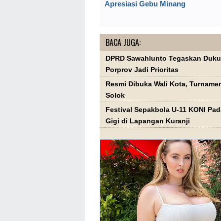
Apresiasi Gebu Minang
BACA JUGA:
DPRD Sawahlunto Tegaskan Dukun
Porprov Jadi Prioritas
Resmi Dibuka Wali Kota, Turnamen
Solok
Festival Sepakbola U-11 KONI Pad
Gigi di Lapangan Kuranji