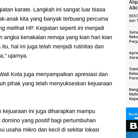
Alq
Alk
giatan karate. Langkah ini sangat luar biasa
BENT
k-anak kita yang banyak terbuang percuma
dari 
ng melihat HP. Kegiatan seperti ini menjadi
Setu
n angka kenakalan remaja yang kian hari kian
Reko
Perj
u, hal ini juga telah menjadi rutinitas dan
Apre
a," ujarnya.
Sera
Samb
il Wali Kota juga menyampaikan apresiasi dan
Kelu
Perm
ruh pihak yang telah menyukseskan kejuaraan
Bang
Muhi
Kepe
 kejuaraan ini juga diharapkan mampu
domino yang positif bagi pertumbuhan
 usaha mikro dan kecil di sekitar lokasi