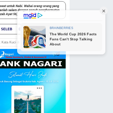
awat untuk Nabi. Wahai orang-orang yang
kanlah salam dengan penuh penghormatan
hzab Ayat 56)
SELEB
DUNIA
PARIWARA
GO