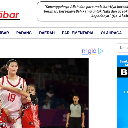
"Sesungguhnya Allah dan para malaikat-Nya bersel
beriman, berselawatlah kamu untuk Nabi dan ucap
kepadanya." (Qs. Al A
MBAR
PADANG
DAERAH
PARLEMENTARIA
OLAHRAGA