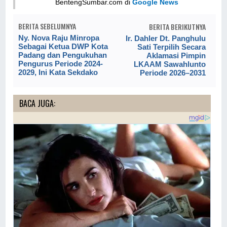
BentengSumbar.com di
Google News
BERITA SEBELUMNYA
BERITA BERIKUTNYA
Ny. Nova Raju Minropa
Ir. Dahler Dt. Panghulu
Sebagai Ketua DWP Kota
Sati Terpilih Secara
Padang dan Pengukuhan
Aklamasi Pimpin
Pengurus Periode 2024-
LKAAM Sawahlunto
2029, Ini Kata Sekdako
Periode 2026–2031
BACA JUGA: