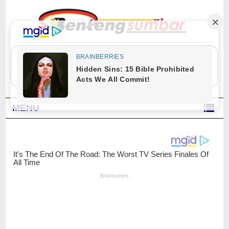
"Sesungguhnya Allah dan para malaikat-Nya berselawat untuk Nabi.
Wahai orang-orang yang beriman, berselawatlah kamu untuk Nabi dan
ucapkanlah salam dengan penuh penghormatan kepadanya." (Qs. Al
Ahzab Ayat 56)
MENU