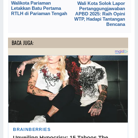
Walikota Pariaman
Wali Kota Solok Lapor
Letakkan Batu Pertama
Pertanggungjawaban
RTLH di Pariaman Tengah
APBD 2025: Raih Opini
WTP, Hadapi Tantangan
Bencana
BACA JUGA: