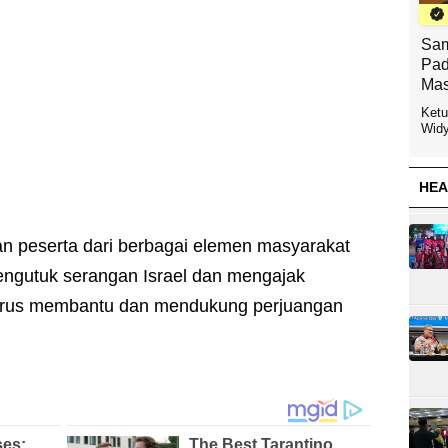
Sam
Pad
Mas
Ketu
Widy
HEA
usan peserta dari berbagai elemen masyarakat
ngutuk serangan Israel dan mengajak
terus membantu dan mendukung perjuangan