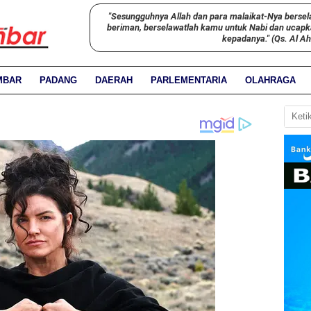
"Sesungguhnya Allah dan para malaikat-Nya bersel
beriman, berselawatlah kamu untuk Nabi dan ucap
kepadanya." (Qs. Al A
MBAR
PADANG
DAERAH
PARLEMENTARIA
OLAHRAGA