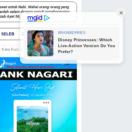
awat untuk Nabi. Wahai orang-orang yang
kanlah salam dengan penuh penghormatan
hzab Ayat 56)
SELEB
DUNIA
PARIWARA
GO