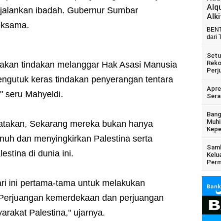
Alq
jalankan ibadah. Gubernur Sumbar
Alk
eksama.
BENT
dari 
Setu
Reko
upakan tindakan melanggar Hak Asasi Manusia
Perj
ngutuk keras tindakan penyerangan tentara
Apre
," seru Mahyeldi.
Sera
Bang
Muhi
atakan, Sekarang mereka bukan hanya
Kepe
nuh dan menyingkirkan Palestina serta
Samb
stina di dunia ini.
Kelu
Perm
hari ini pertama-tama untuk melakukan
 Perjuangan kemerdekaan dan perjuangan
rakat Palestina," ujarnya.