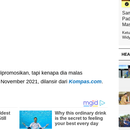
Sam
Pad
Mas
Ketu
Widy
HEA
dipromosikan, tapi kenapa dia malas
 November 2021, dilansir dari
Kompas.com
.