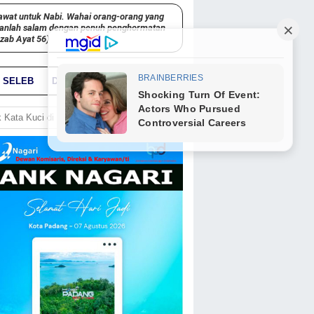
awat untuk Nabi. Wahai orang-orang yang
kanlah salam dengan penuh penghormatan
hzab Ayat 56)
SELEB
DUNIA
PARIWARA
GO