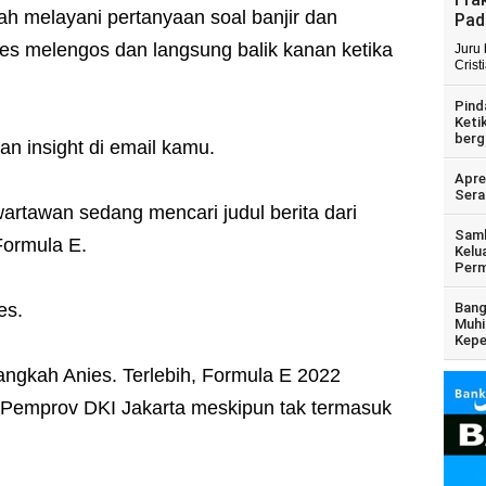
h melayani pertanyaan soal banjir dan
Pad
es melengos dan langsung balik kanan ketika
Juru
Crist
Pind
Keti
berg
an insight di email kamu.
Apre
Sera
artawan sedang mencari judul berita dari
Samb
Formula E.
Kelu
Perm
es.
Bang
Muhi
Kepe
angkah Anies. Terlebih, Formula E 2022
Pemprov DKI Jakarta meskipun tak termasuk