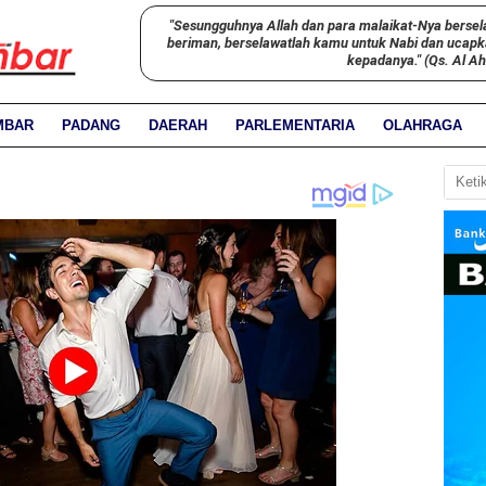
"Sesungguhnya Allah dan para malaikat-Nya bersel
beriman, berselawatlah kamu untuk Nabi dan ucap
kepadanya." (Qs. Al A
MBAR
PADANG
DAERAH
PARLEMENTARIA
OLAHRAGA