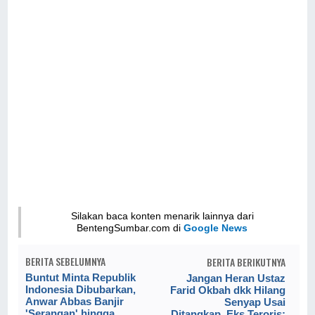
Silakan baca konten menarik lainnya dari
BentengSumbar.com di
Google News
BERITA SEBELUMNYA
BERITA BERIKUTNYA
Buntut Minta Republik
Jangan Heran Ustaz
Indonesia Dibubarkan,
Farid Okbah dkk Hilang
Anwar Abbas Banjir
Senyap Usai
'Serangan' hingga
Ditangkap, Eks Teroris: