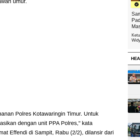
awah umur.
Sam
Pad
Mas
Ketu
Widy
HEA
ahanan Polres Kotawaringin Timur. Untuk
sikan dengan unit PPA Polres," kata
 Effendi di Sampit, Rabu (2/2), dilansir dari