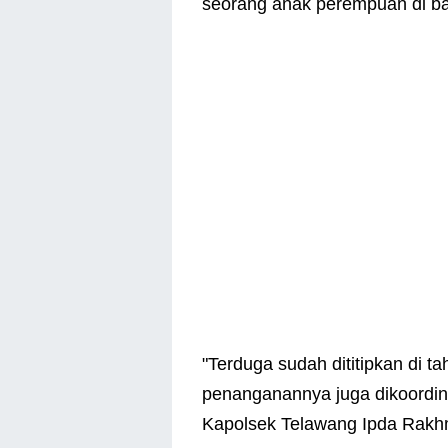
seorang anak perempuan di b
"Terduga sudah dititipkan di t
penanganannya juga dikoordina
Kapolsek Telawang Ipda Rakhmat