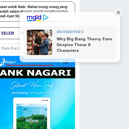
awat untuk Nabi. Wahai orang-orang yang
kanlah salam dengan penuh penghormatan
hzab Ayat 56)
SELEB
DUNIA
PARIWARA
GO