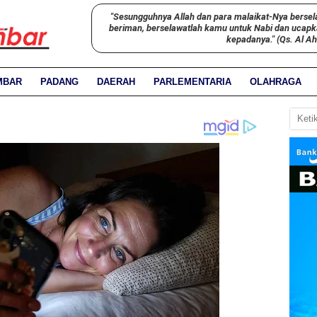
"Sesungguhnya Allah dan para malaikat-Nya bersel
beriman, berselawatlah kamu untuk Nabi dan ucap
kepadanya." (Qs. Al A
MBAR
PADANG
DAERAH
PARLEMENTARIA
OLAHRAGA