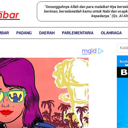
"Sesungguhnya Allah dan para malaikat-Nya bersel
beriman, berselawatlah kamu untuk Nabi dan ucap
kepadanya." (Qs. Al A
MBAR
PADANG
DAERAH
PARLEMENTARIA
OLAHRAGA