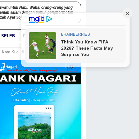
awat untuk Nabi. Wahai orang-orang yang
kanlah salam dengan penuh penghormatan
hzab Ayat 56)
SELEB
DUNIA
PARIWARA
GO