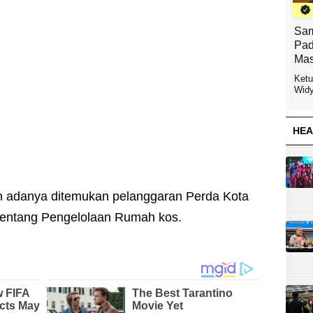
Sam
Pad
Mas
Ketu
Widy
HEA
an adanya ditemukan pelanggaran Perda Kota
entang Pengelolaan Rumah kos.