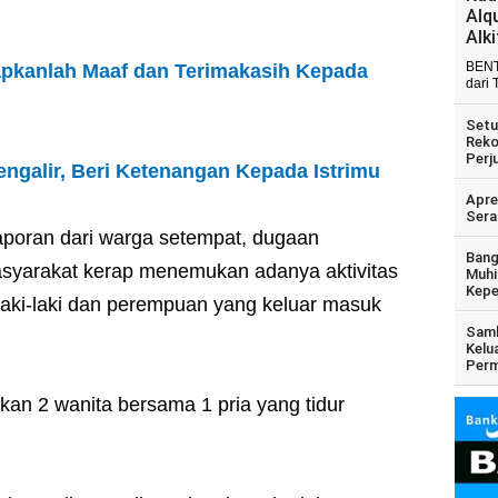
Alq
Alk
BENT
apkanlah Maaf dan Terimakasih Kepada
dari 
Setu
Reko
Perj
engalir, Beri Ketenangan Kepada Istrimu
Apre
Sera
aporan dari warga setempat, dugaan
Bang
syarakat kerap menemukan adanya aktivitas
Muhi
Kepe
aki-laki dan perempuan yang keluar masuk
Samb
Kelu
Perm
mukan 2 wanita bersama 1 pria yang tidur