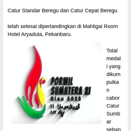
Catur Standar Beregu dan Catur Cepat Beregu
telah selesai dipertandingkan di Mahligai Room
Hotel Aryaduta, Pekanbaru.
Total
medal
i yang
dikum
pulka
n
cabor
Catur
Sumb
ar
seban