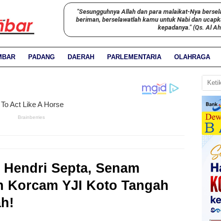
"Sesungguhnya Allah dan para malaikat-Nya bersel
beriman, berselawatlah kamu untuk Nabi dan ucap
kepadanya." (Qs. Al A
MBAR
PADANG
DAERAH
PARLEMENTARIA
OLAHRAGA
y Hendri Septa, Senam
h Korcam YJI Koto Tangah
h!