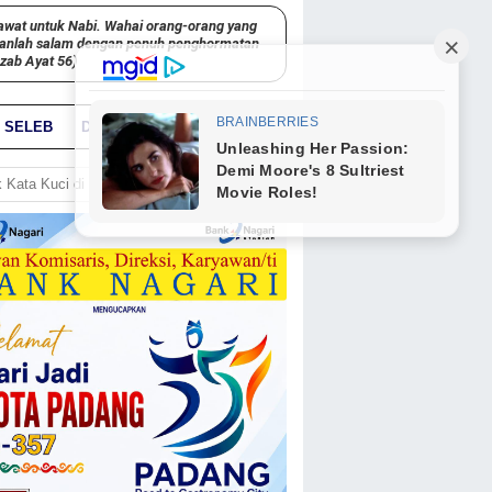
awat untuk Nabi. Wahai orang-orang yang
kanlah salam dengan penuh penghormatan
hzab Ayat 56)
SELEB
DUNIA
PARIWARA
GO