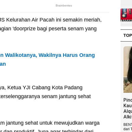
S Kelurahan Air Pacah ini semakin meriah,
gian 'doorprize bagi peserta senam yang
TOP
n Walikotanya, Wakilnya Harus Orang
man
a, Ketua YJI Cabang Kota Padang
terselenggaranya senam jantung sehat
Pin
Kau
Alq
Alk
nam jantung sehat untuk mewujudkan warga
BENT
dari 
dan produktif. Juga agar terhindar dari