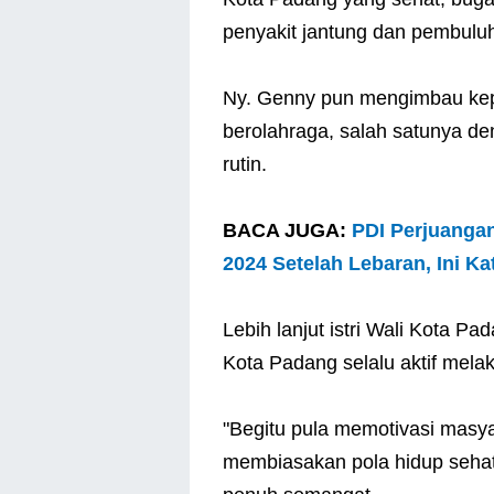
penyakit jantung dan pembuluh 
Ny. Genny pun mengimbau kep
berolahraga, salah satunya d
rutin.
BACA JUGA:
PDI Perjuanga
2024 Setelah Lebaran, Ini K
Lebih lanjut istri Wali Kota P
Kota Padang selalu aktif mel
"Begitu pula memotivasi masy
membiasakan pola hidup seha