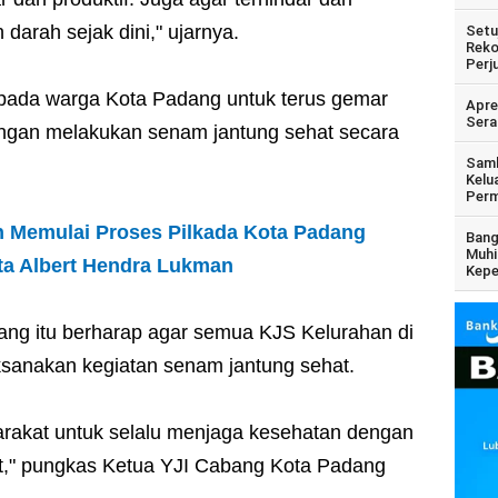
darah sejak dini," ujarnya.
Setu
Reko
Perj
ada warga Kota Padang untuk terus gemar
Apre
Sera
engan melakukan senam jantung sehat secara
Samb
Kelu
Perm
n Memulai Proses Pilkada Kota Padang
Bang
Muhi
ata Albert Hendra Lukman
Kepe
adang itu berharap agar semua KJS Kelurahan di
aksanakan kegiatan senam jantung sehat.
arakat untuk selalu menjaga kesehatan dengan
t," pungkas Ketua YJI Cabang Kota Padang