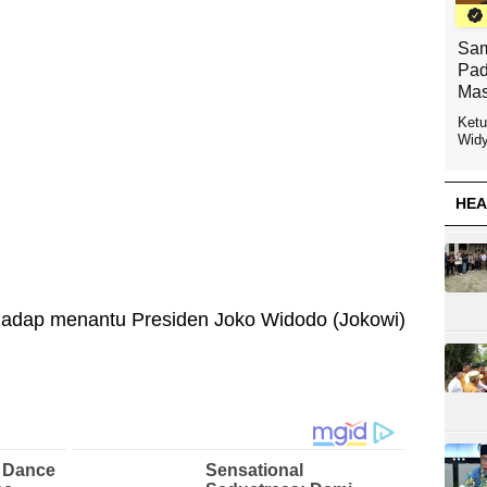
Sam
Pad
Mas
Ketu
Widy
HEA
hadap menantu Presiden Joko Widodo (Jokowi)