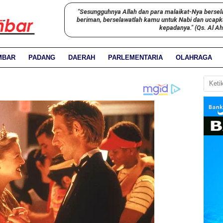
"Sesungguhnya Allah dan para malaikat-Nya bersel
beriman, berselawatlah kamu untuk Nabi dan ucap
kepadanya." (Qs. Al A
MBAR
PADANG
DAERAH
PARLEMENTARIA
OLAHRAGA