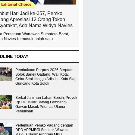
Editorial Choice
but Hari Jadi ke-357, Pemko
ang Apresiasi 12 Orang Tokoh
yarakat, Ada Nama Widya Navies
a Persatuan Wartawan Sumatera Barat,
a Navies termasuk salah satu...
DLINE TODAY
Pembukaan Porprov 2026 Berpadu
Solok Barlek Gadang, Wali Kota:
Gelar Seni Hingga Artis Ibu Kota Siap
Guncang Kota Solok
Berkat Jaminan Lahan Bersih, Proyek
Rp170 Miliar Batang Lembang-
Gawan Masuk Prioritas Utama
Pemulihan
Pertemuan Pemko Padang dengan
DPD APPMBGI Sumbar, Wawako
Maigus Nasir: Program MBG