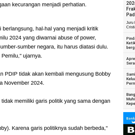
202
gaan kecurangan menjadi perhatian.
Fra
Pad
Juru
Crist
 berlangsung, hal-hal yang menjadi kritik
ilu 2024 yang diwarnai abuse of power,
Pind
Keti
mber-sumber negara, itu harus diatasi dulu.
berg
 Pemilu," ujarnya.
Apre
Sera
n PDIP tidak akan kembali mengusung Bobby
Samb
Kelu
da November 2024.
Perm
Bang
Muhi
idak memiliki garis politik yang sama dengan
Kepe
bby). Karena garis politiknya sudah berbeda,"