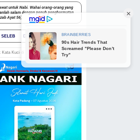
awat untuk Nabi. Wahai orang-orang yang
kanlah salam dengan penuh penghormatan
hzab Ayat 56)
SELEB
DUNIA
PARIWARA
GO