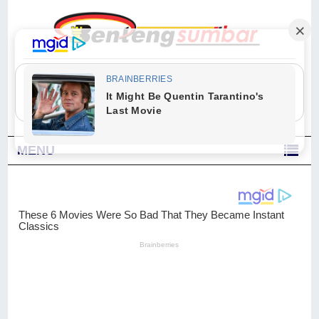
"Sesungguhnya Allah dan para malaikat-Nya berselawat untuk Nabi.
Wahai orang-orang yang beriman, berselawatlah kamu untuk Nabi dan
ucapkanlah salam dengan penuh penghormatan kepadanya." (Qs. Al
Ahzab Ayat 56)
MENU