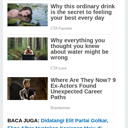
BACA JUGA:
Didatangi Elit Partai Golkar,