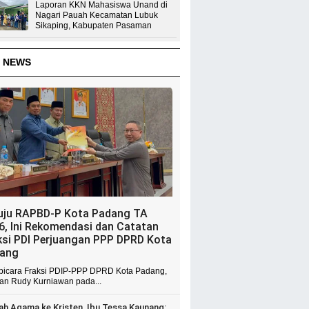
Laporan KKN Mahasiswa Unand di
Nagari Pauah Kecamatan Lubuk
Sikaping, Kabupaten Pasaman
 NEWS
uju RAPBD-P Kota Padang TA
6, Ini Rekomendasi dan Catatan
ksi PDI Perjuangan PPP DPRD Kota
ang
 bicara Fraksi PDIP-PPP DPRD Kota Padang,
ian Rudy Kurniawan pada...
ah Agama ke Kristen, Ibu Tessa Kaunang: