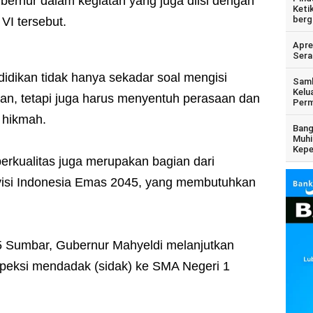
ubernur dalam kegiatan yang juga diisi dengan
Keti
berg
VI tersebut.
Apre
Sera
idikan tidak hanya sekadar soal mengisi
Samb
Kelu
an, tetapi juga harus menyentuh perasaan dan
Perm
n hikmah.
Bang
Muhi
Kepe
erkualitas juga merupakan bagian dari
visi Indonesia Emas 2045, yang membutuhkan
5 Sumbar, Gubernur Mahyeldi melanjutkan
peksi mendadak (sidak) ke SMA Negeri 1