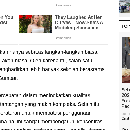
TOP
ukan hanya sebatas langkah-langkah biasa,
 akan biasa. Oleh karena itu, salah satu
menghadirkan lebih banyak sekolah berasrama
 Sumbar.
Set
ercepatan dalam meningkatkan kualitas
202
Fra
 tantangan yang makin kompleks. Selain itu,
Pad
peraturan untuk membatasi penggunaan
Juru
Crist
ena hal ini sangat mempengaruhi konsentrasi
Pind