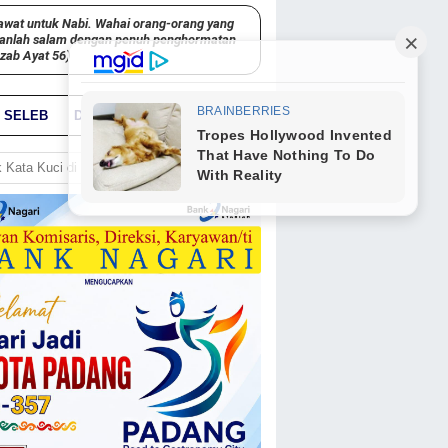
awat untuk Nabi. Wahai orang-orang yang
kanlah salam dengan penuh penghormatan
hzab Ayat 56)
SELEB
DUNIA
PARIWARA
GO