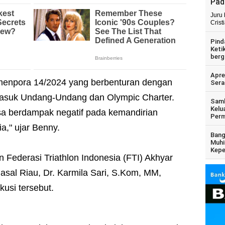
Pad
Juru
Crist
Pind
Keti
berg
Apre
menpora 14/2024 yang berbenturan dengan
Sera
ermasuk Undang-Undang dan Olympic Charter.
Samb
Kelu
 bisa berdampak negatif pada kemandirian
Perm
a," ujar Benny.
Bang
Muhi
Kepe
n Federasi Triathlon Indonesia (FTI) Akhyar
sal Riau, Dr. Karmila Sari, S.Kom, MM,
usi tersebut.