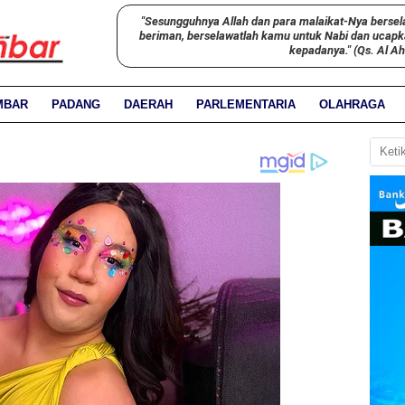
"Sesungguhnya Allah dan para malaikat-Nya bersel
beriman, berselawatlah kamu untuk Nabi dan ucap
kepadanya." (Qs. Al A
MBAR
PADANG
DAERAH
PARLEMENTARIA
OLAHRAGA