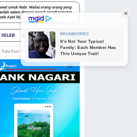
awat untuk Nabi. Wahai orang-orang yang
kanlah salam dengan penuh penghormatan
hzab Ayat 56)
SELEB
DUNIA
PARIWARA
GO