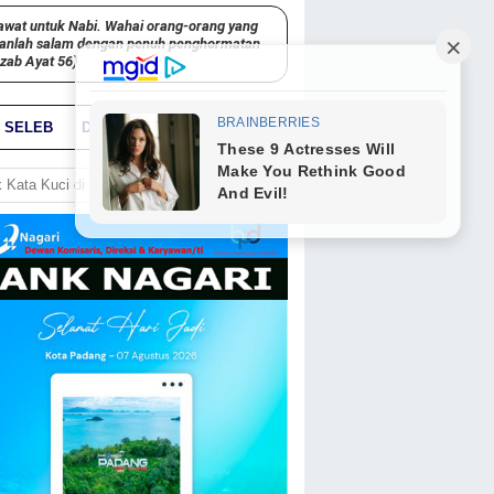
awat untuk Nabi. Wahai orang-orang yang
kanlah salam dengan penuh penghormatan
hzab Ayat 56)
SELEB
DUNIA
PARIWARA
GO