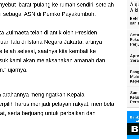
ebut ibarat 'pulang ke rumah sendiri' setelah
Alq
Alk
bdi sebagai ASN di Pemko Payakumbuh.
BENT
dari 
 Zulmaeta telah dilantik oleh Presiden
Setu
Reko
ri lalu di Istana Negara Jakarta, artinya
Perj
telah selesai, saatnya kita kembali ke
Apre
masuk kami akan melaksanakan amanah dan
Sera
," ujarnya.
Bang
Muhi
Kepe
Samb
m arahannya mengingatkan Kepala
Kelu
Perm
rpilih harus menjadi pelayan rakyat, membela
t, serta berjuang untuk perbaikan dan