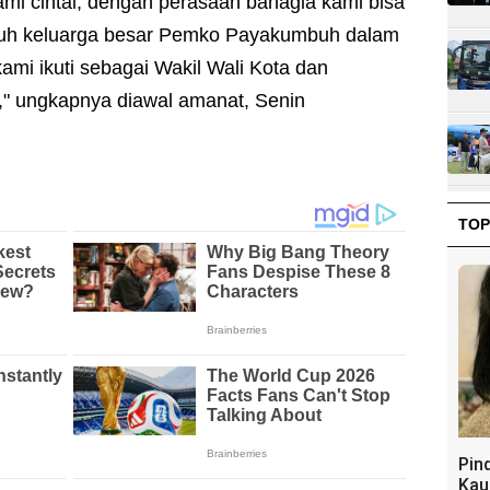
mi cintai, dengan perasaan bahagia kami bisa
ruh keluarga besar Pemko Payakumbuh dalam
mi ikuti sebagai Wakil Wali Kota dan
," ungkapnya diawal amanat, Senin
TOP
Pin
Kau