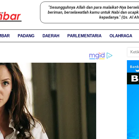
"Sesungguhnya Allah dan para malaikat-Nya bersel
beriman, berselawatlah kamu untuk Nabi dan ucap
kepadanya." (Qs. Al A
MBAR
PADANG
DAERAH
PARLEMENTARIA
OLAHRAGA