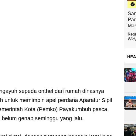
Sam
Pad
Mas
Ketu
Widy
HEA
gayuh sepeda onthel dari rumah dinasnya
 untuk memimpin apel perdana Aparatur Sipil
Pemerintah Kota (Pemko) Payakumbuh pasca
o belum genap seminggu yang lalu.