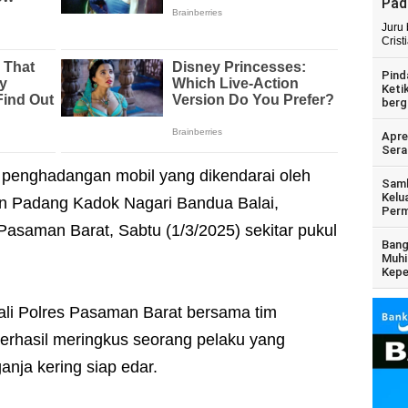
Pad
Juru
Crist
Pind
Keti
berg
Apre
Sera
penghadangan mobil yang dikendarai oleh
Samb
Kelu
n Padang Kadok Nagari Bandua Balai,
Perm
asaman Barat, Sabtu (1/3/2025) sekitar pukul
Bang
Muhi
Kepe
ali Polres Pasaman Barat bersama tim
erhasil meringkus seorang pelaku yang
anja kering siap edar.