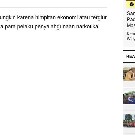
Sam
ungkin karena himpitan ekonomi atau tergiur
Pad
Mas
da para pelaku penyalahgunaan narkotika
Ketu
Widy
HEA