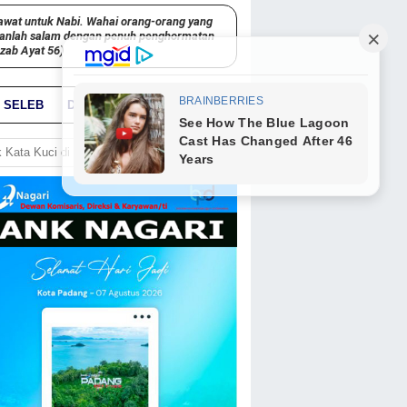
awat untuk Nabi. Wahai orang-orang yang
kanlah salam dengan penuh penghormatan
hzab Ayat 56)
SELEB
DUNIA
PARIWARA
GO