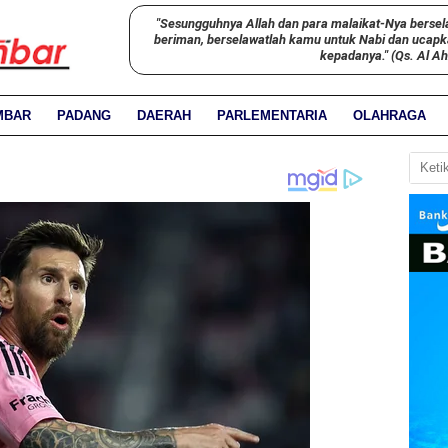
"Sesungguhnya Allah dan para malaikat-Nya bersel
beriman, berselawatlah kamu untuk Nabi dan ucap
kepadanya." (Qs. Al A
MBAR
PADANG
DAERAH
PARLEMENTARIA
OLAHRAGA