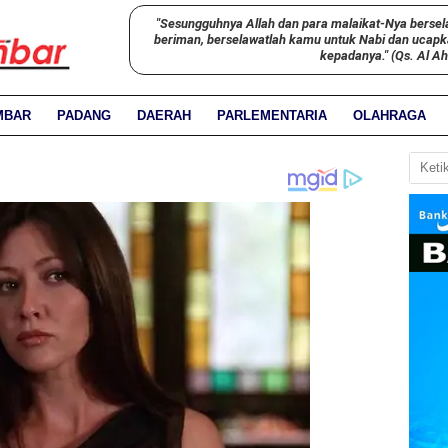
"Sesungguhnya Allah dan para malaikat-Nya bersel
beriman, berselawatlah kamu untuk Nabi dan ucap
kepadanya." (Qs. Al A
MBAR
PADANG
DAERAH
PARLEMENTARIA
OLAHRAGA