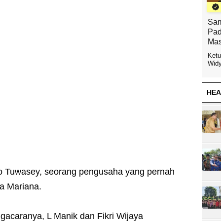
Sam
Pad
Mas
Ketu
Widy
HEA
ino Tuwasey, seorang pengusaha yang pernah
a Mariana.
gacaranya, L Manik dan Fikri Wijaya