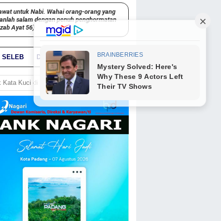
awat untuk Nabi. Wahai orang-orang yang
kanlah salam dengan penuh penghormatan
hzab Ayat 56)
SELEB
DUNIA
PARIWARA
GO