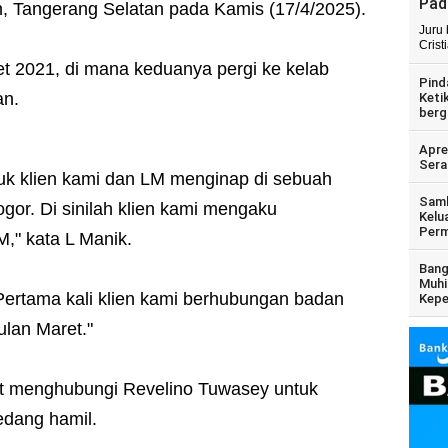
Pad
n, Tangerang Selatan pada Kamis (17/4/2025).
Juru
Crist
ret 2021, di mana keduanya pergi ke kelab
Pind
an.
Keti
berg
Apre
Sera
k klien kami dan LM menginap di sebuah
Samb
ogor. Di sinilah klien kami mengaku
Kelu
Perm
," kata L Manik.
Bang
Muhi
Pertama kali klien kami berhubungan badan
Kepe
ulan Maret."
ut menghubungi Revelino Tuwasey untuk
edang hamil.