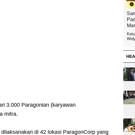
Sam
Pad
Mas
Ketu
Widy
HEA
 dari 3.000 Paragonian (karyawan
a mitra.
 dilaksanakan di 42 lokasi ParagonCorp yang