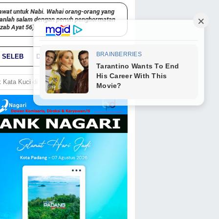
awat untuk Nabi. Wahai orang-orang yang
kanlah salam dengan penuh penghormatan
hzab Ayat 56)
SELEB
DUNIA
PARIWARA
GO