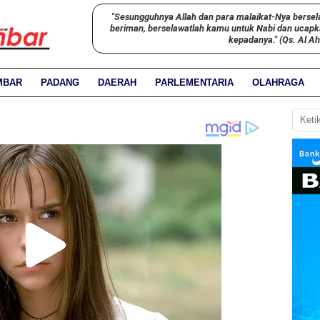
"Sesungguhnya Allah dan para malaikat-Nya bersel
beriman, berselawatlah kamu untuk Nabi dan ucap
kepadanya." (Qs. Al A
MBAR
PADANG
DAERAH
PARLEMENTARIA
OLAHRAGA