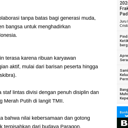
202
Fra
Pad
laborasi tanpa batas bagi generasi muda,
Juru
men bangsa untuk menghadirkan
Crist
donesia.
Pind
Keti
berg
Apre
in terasa karena ribuan karyawan
Sera
an aktif, mulai dari barisan peserta hingga
Samb
skibra).
Kelu
Perm
Bang
a staf lintas divisi dengan penuh disiplin dan
Muhi
Kepe
Merah Putih di langit TMII.
ta bahwa nilai kebersamaan dan gotong
ak terpisahkan dari budaya Paragon.