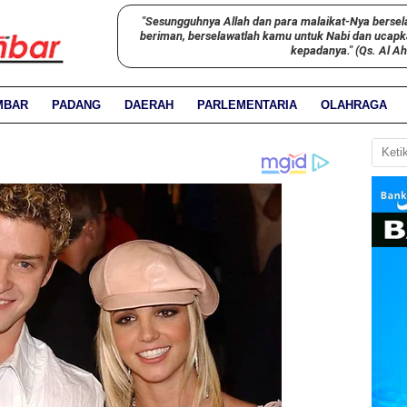
"Sesungguhnya Allah dan para malaikat-Nya bersel
beriman, berselawatlah kamu untuk Nabi dan ucap
kepadanya." (Qs. Al A
MBAR
PADANG
DAERAH
PARLEMENTARIA
OLAHRAGA