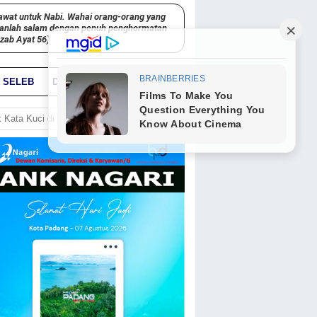
awat untuk Nabi. Wahai orang-orang yang
kanlah salam dengan penuh penghormatan
hzab Ayat 56)
SELEB
DUNIA
PARIWARA
GO