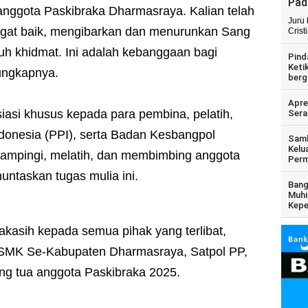
Pad
anggota Paskibraka Dharmasraya. Kalian telah
Juru
gat baik, mengibarkan dan menurunkan Sang
Crist
h khidmat. Ini adalah kebanggaan bagi
Pind
Keti
 ungkapnya.
berg
Apre
asi khusus kepada para pembina, pelatih,
Sera
ndonesia (PPI), serta Badan Kesbangpol
Samb
Kelu
ampingi, melatih, dan membimbing anggota
Perm
ntaskan tugas mulia ini.
Bang
Muhi
Kepe
imakasih kepada semua pihak yang terlibat,
/SMK Se-Kabupaten Dharmasraya, Satpol PP,
ng tua anggota Paskibraka 2025.