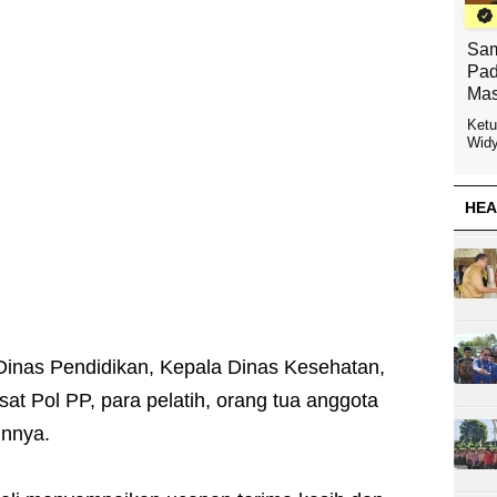
Sam
Pad
Mas
Ketu
Widy
HEA
a Dinas Pendidikan, Kepala Dinas Kesehatan,
t Pol PP, para pelatih, orang tua anggota
innya.