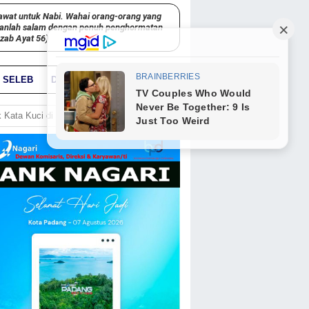
awat untuk Nabi. Wahai orang-orang yang
kanlah salam dengan penuh penghormatan
hzab Ayat 56)
SELEB
DUNIA
PARIWARA
GO