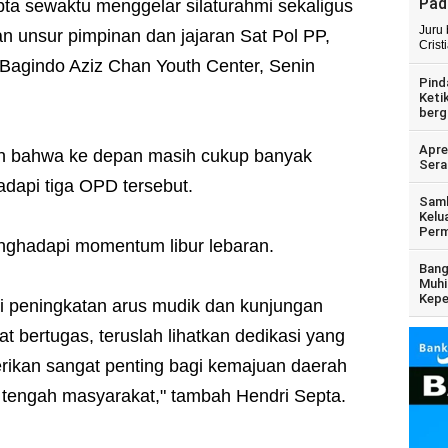
Pad
pta sewaktu menggelar silaturahmi sekaligus
Juru
 unsur pimpinan dan jajaran Sat Pol PP,
Crist
agindo Aziz Chan Youth Center, Senin
Pind
Keti
berg
Apre
n bahwa ke depan masih cukup banyak
Sera
adapi tiga OPD tersebut.
Samb
Kelu
Perm
nghadapi momentum libur lebaran.
Bang
Muhi
Kepe
adi peningkatan arus mudik dan kunjungan
t bertugas, teruslah lihatkan dedikasi yang
berikan sangat penting bagi kemajuan daerah
tengah masyarakat," tambah Hendri Septa.