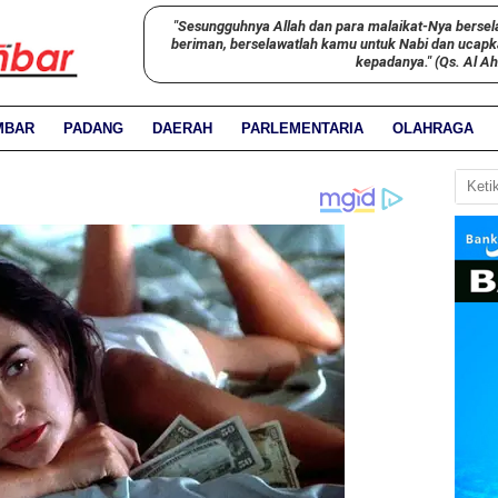
"Sesungguhnya Allah dan para malaikat-Nya bersel
beriman, berselawatlah kamu untuk Nabi dan ucap
kepadanya." (Qs. Al A
MBAR
PADANG
DAERAH
PARLEMENTARIA
OLAHRAGA