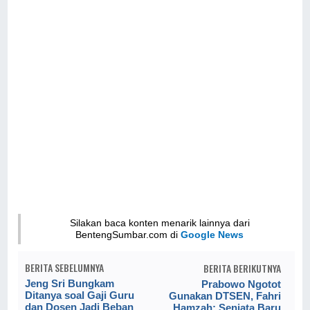
Silakan baca konten menarik lainnya dari
BentengSumbar.com di
Google News
BERITA SEBELUMNYA
BERITA BERIKUTNYA
Jeng Sri Bungkam
Prabowo Ngotot
Ditanya soal Gaji Guru
Gunakan DTSEN, Fahri
dan Dosen Jadi Beban
Hamzah: Senjata Baru